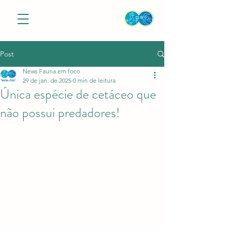
Post
News Fauna em foco
29 de jan. de 2025
0 min de leitura
Única espécie de cetáceo que
não possui predadores!