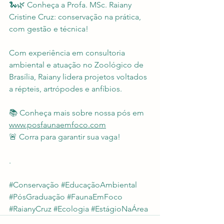
🐍🌿 Conheça a Profa. MSc. Raiany 
Cristine Cruz: conservação na prática, 
com gestão e técnica!
Com experiência em consultoria 
ambiental e atuação no Zoológico de 
Brasília, Raiany lidera projetos voltados 
a répteis, artrópodes e anfíbios.
📚 Conheça mais sobre nossa pós em 
www.posfaunaemfoco.com
🚨 Corra para garantir sua vaga!
.
#Conservação
#EducaçãoAmbiental
#PósGraduação
#FaunaEmFoco
#RaianyCruz
#Ecologia
#EstágioNaÁrea