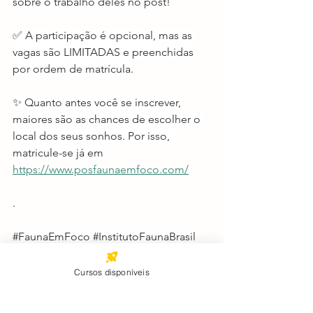
sobre o trabalho deles no post!
✅ A participação é opcional, mas as 
vagas são LIMITADAS e preenchidas 
por ordem de matrícula.
✨ Quanto antes você se inscrever, 
maiores são as chances de escolher o 
local dos seus sonhos. Por isso, 
matricule-se já em 
https://www.posfaunaemfoco.com/
.
#FaunaEmFoco
#InstitutoFaunaBrasil
#Conservação
#Biologia
#Natureza
#PosGraduação
Cursos disponíveis