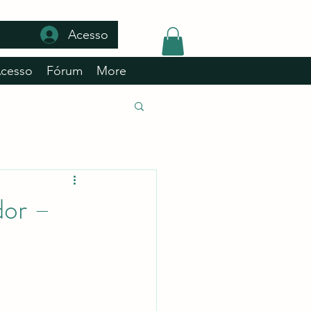
Acesso
Acesso
Fórum
More
dor –