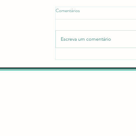
Comentários
Escreva um comentário
Qual é o papel ecológico dos
tubarões nos recifes de coral?
Fauna em f
Endereço:ST SHCS CR QUADRA 502 BL