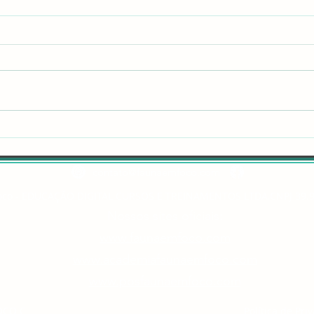
Conheça a baleia-franca-austral:
🌊 Op
a gentil gigante do oceano
volun
fauna
contato@faunaemfoco.com
oco - EDUCAÇÃO DIGITAL CURSOS E TREINAMENTOS LTDA.
CNPJ 39.
Nossos sites oficiais:
www.faunaemfoco.com
www.academiafaunaemfoco.com
www.posfaunaemfoco.com
OCO C
Política de Pr