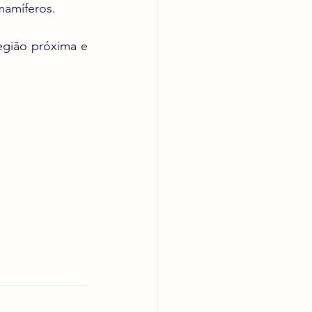
mamíferos.
gião próxima e 