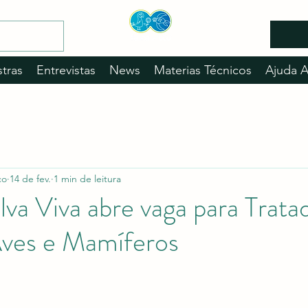
stras
Entrevistas
News
Materias Técnicos
Ajuda 
co
14 de fev.
1 min de leitura
lva Viva abre vaga para Trata
Aves e Mamíferos