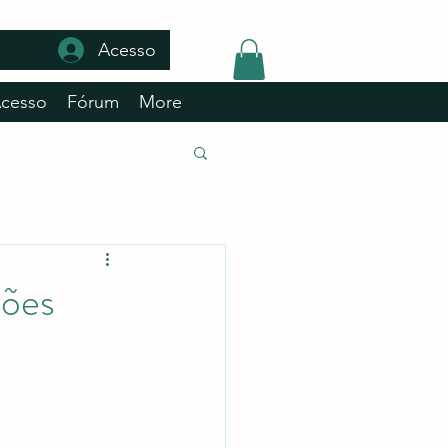
Acesso
Acesso
Fórum
More
ções