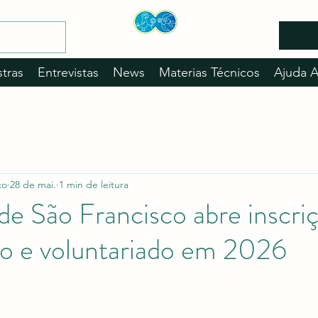
stras
Entrevistas
News
Materias Técnicos
Ajuda 
co
28 de mai.
1 min de leitura
de São Francisco abre inscri
io e voluntariado em 2026