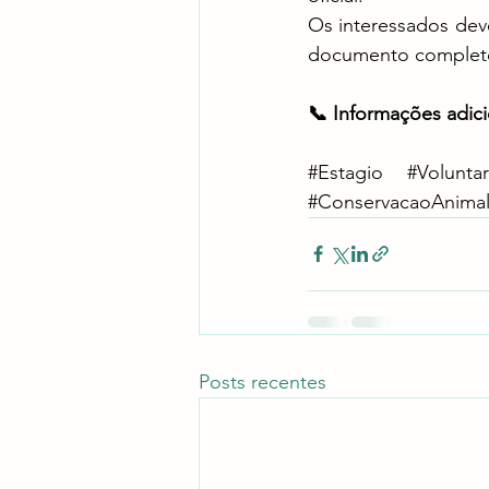
Os interessados dev
documento completo e
📞 Informações adici
#Estagio
#Volunta
#ConservacaoAnima
Posts recentes