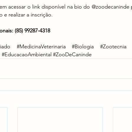
em acessar o link disponível na bio do @zoodecaninde p
 realizar a inscrição.
onais: (85) 99287-4318
riado
#MedicinaVeterinaria
#Biologia
#Zootecnia
l
#EducacaoAmbiental
#ZooDeCaninde