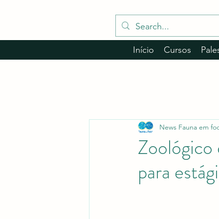
Início
Cursos
Pale
News Fauna em fo
Zoológico 
para estág