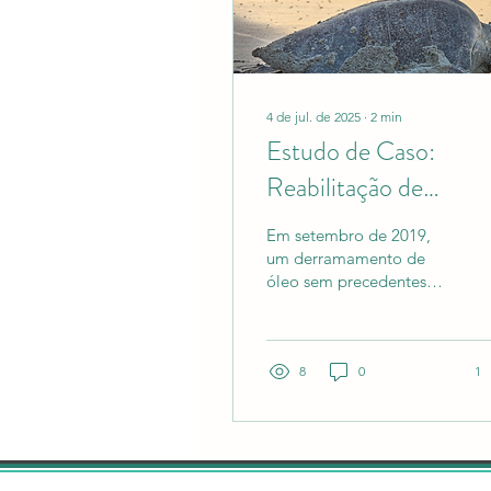
4 de jul. de 2025
∙
2
min
Estudo de Caso:
Reabilitação de
Tartaruga Oliva Após
Em setembro de 2019,
Derramamento de Ól
um derramamento de
óleo sem precedentes
atingiu o nordeste do
Brasil, estendendo-se
posteriormente aos
estados do...
8
0
1