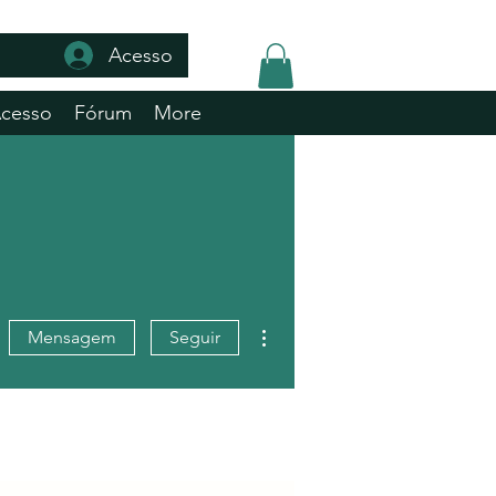
Acesso
Acesso
Fórum
More
Mais ações
Mensagem
Seguir