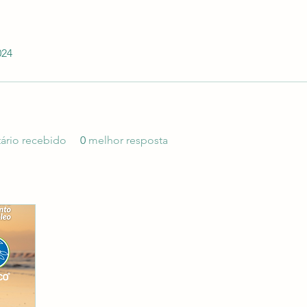
024
ário recebido
0
melhor resposta