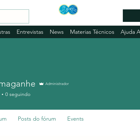
stras
Entrevistas
News
Materias Técnicos
Ajuda 
amaganhe
Administrador
ganhe
0
seguindo
rum
Posts do fórum
Events