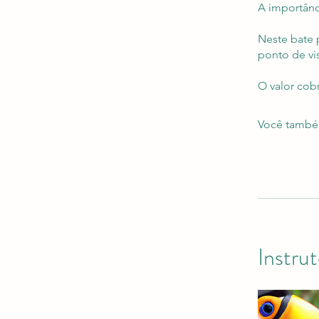
A importânc
Neste bate 
ponto de vis
O valor cobr
Você também
Instru