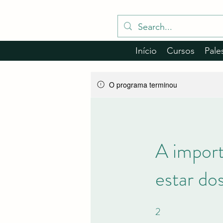
Início
Cursos
Pale
O programa terminou
A import
estar do
2
2 etapas