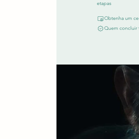
etapas
Obtenha um cer
Quem concluir 