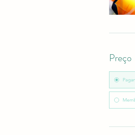
Preço
Paga
Memb