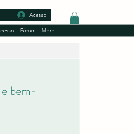
Acesso
Acesso
Fórum
More
o e bem-