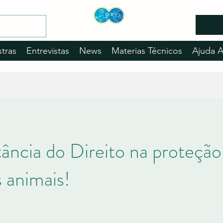
stras
Entrevistas
News
Materias Técnicos
Ajuda 
ância do Direito na proteçã
s animais!