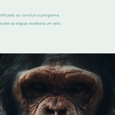
tificado ao concluir o programa.
todas as etapas receberá um selo.