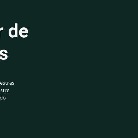
r de
s
lestras
estre
údo