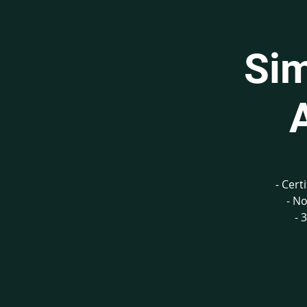
Sim
- Cert
- No
- 