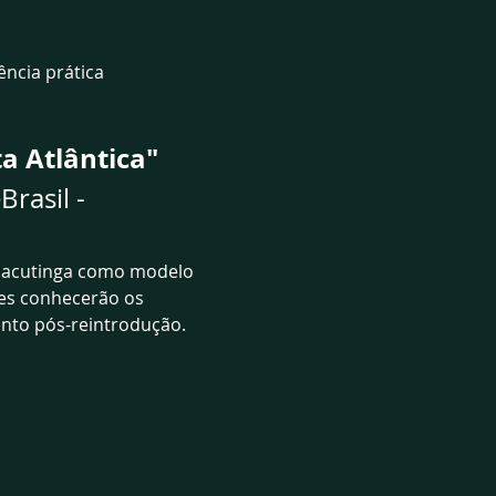
ência prática
a Atlântica"
rasil - 
 jacutinga como modelo 
tes conhecerão os 
ento pós-reintrodução.