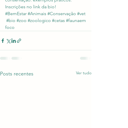
Inscrições no link da bio!
#BemEstar
#Animais
#Conservação
#vet
#bio
#zoo
#zoologico
#cetas
#faunaem
foco
Ver tudo
Posts recentes