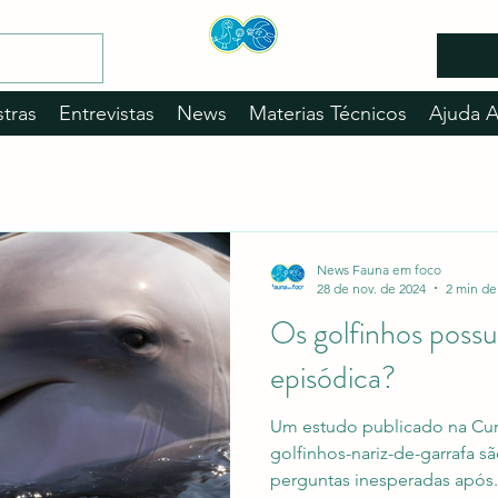
stras
Entrevistas
News
Materias Técnicos
Ajuda 
News Fauna em foco
28 de nov. de 2024
2 min de 
Os golfinhos pos
episódica?
Um estudo publicado na Cur
golfinhos-nariz-de-garrafa s
perguntas inesperadas após.