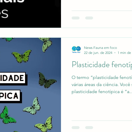
News Fauna em foco
22 de jun. de 2024
1 min de 
Plasticidade fenotí
O termo “plasticidade feno
várias áreas da ciência. Você
plasticidade fenotípica é “a..