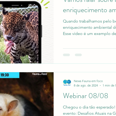
enriquecimento am
Quando trabalhamos pelo be
enriquecimento ambiental de
Esse vídeo é um exemplo de 
News Fauna em foco
8 de ago. de 2024
1 min de l
Webinar 08/08
Chegou o dia tão esperado!
evento: Desafios Atuais na 