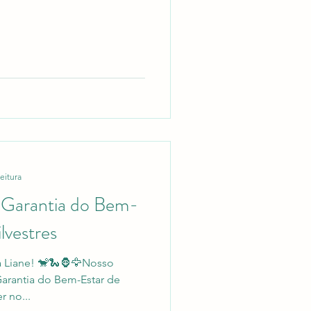
eitura
a Garantia do Bem-
lvestres
a Liane! 🐒🐍🦍🦅Nosso
Garantia do Bem-Estar de
r no...