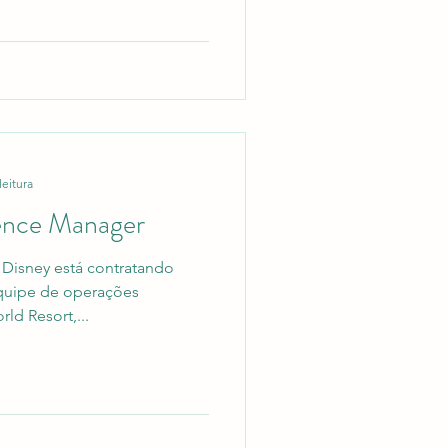
leitura
ence Manager
Disney está contratando
quipe de operações
rld Resort,...