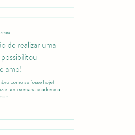
leitura
o de realizar uma
ossibilitou
ue amo!
mbro como se fosse hoje!
lizar uma semana acadêmica
que...