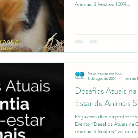
Animais Silvestres 100%...
News Fauna em foco
8 de ago. de 2024
1 min de l
Desafios Atuais n
Estar de Animais Si
Pega essa dica da professor
Evento “Desafios Atuais na 
Animais Silvestres” vai ocorre