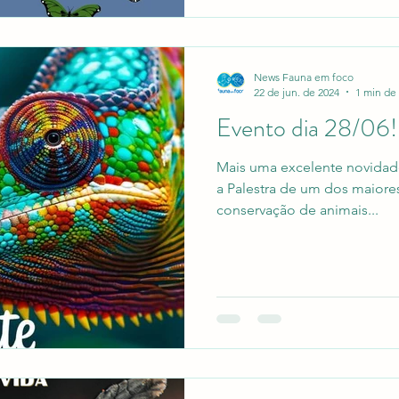
News Fauna em foco
22 de jun. de 2024
1 min de 
Evento dia 28/06!
Mais uma excelente novida
a Palestra de um dos maiore
conservação de animais...