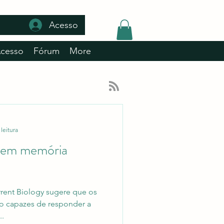
Acesso
Acesso
Fórum
More
leitura
suem memória
rent Biology sugere que os
ão capazes de responder a
..