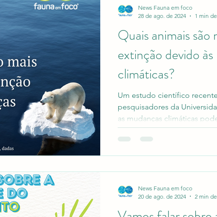
News Fauna em foco
28 de ago. de 2024
1 min de
Quais animais são ma
extinção devido à
climáticas?
Um estudo científico recent
pesquisadores da Universid
as mudanças climáticas pode
News Fauna em foco
20 de ago. de 2024
2 min de
Vamos falar sobre a