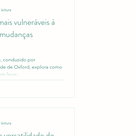
 leitura
is vulneráveis ​​à
s mudanças
e, conduzido por
ade de Oxford, explora como
m levar...
 leitura
 versatilidade do