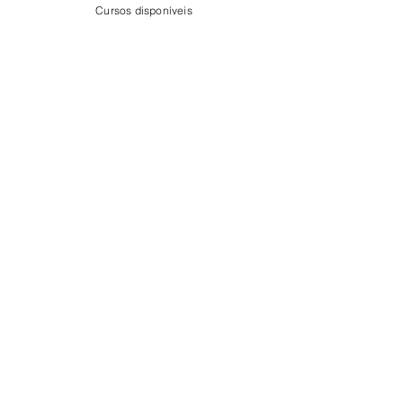
Cursos disponíveis
Ver tudo
Posts recentes
Comentários